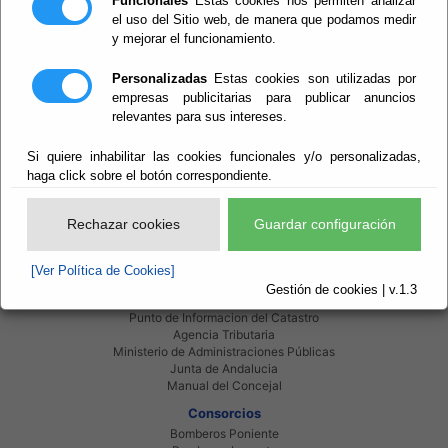
Funcionales
Estas cookies nos permiten analizar
Perido: Anual
Ver evento
Tipo: Arte y Cultura
el uso del Sitio web, de manera que podamos medir
y mejorar el funcionamiento.
Personalizadas
Estas cookies son utilizadas por
empresas publicitarias para publicar anuncios
relevantes para sus intereses.
Si quiere inhabilitar las cookies funcionales y/o personalizadas,
Red Provincial
haga click sobre el botón correspondiente.
Intranet Provincial
Intranet Adheridos
Intranet Beneficiarios
Rechazar cookies
Guardar configuración
Servicios EE.LL.
Red Provincial
[Ver Política de Cookies]
Enlaces de interés
Gestión de cookies | v.1.3
Beneficiarios Red Provincial
Punto de Informacion del Catastro
Agencia Tributaria
Ministerio de Administraciones Públicas
Junta de Andalucia
Manual del Concejal
Consorcios
Bomberos Poniente