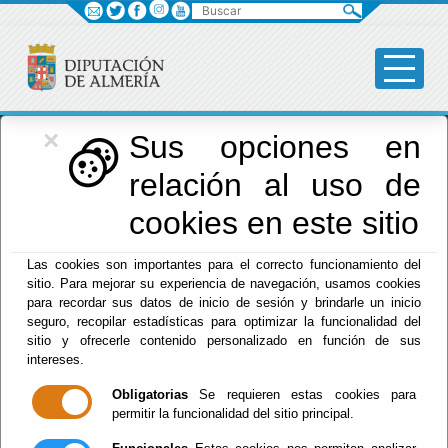
Buscar
×
Diputación
Sus opciones en
relación al uso de
Menú Diputación
cookies en este sitio
Inicio
-
Diputación
- Competiciones
Las cookies son importantes para el correcto funcionamiento del
Escuchar
sitio. Para mejorar su experiencia de navegación, usamos cookies
para recordar sus datos de inicio de sesión y brindarle un inicio
XXVIII CERTAMEN
seguro, recopilar estadísticas para optimizar la funcionalidad del
DE POESÍA 2026
sitio y ofrecerle contenido personalizado en función de sus
intereses.
Obligatorias
Se requieren estas cookies para
permitir la funcionalidad del sitio principal.
Del : 03/08/2026 Al: 31/08/2026
Lugar: Tíjola