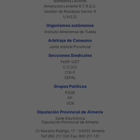
Bomberos Levante
Almanzora Levante R.T.R.S.U.
Gestión de Residuos Sector-II
U.N.E.D.
Organismos autónomos
Instituto Almeriense de Tutela
Arbitraje de Consumo
Junta Arbitral Provincial
Secciones Sindicales
FeSP-UGT
C.C.O.O.
CSI-F
SEPAL
Grupos Políticos
PSOE
PP
VOX
Diputación Provincial de Almería
Sede Electrónica
Diputación Provincial de Almería
C/ Navarro Rodrigo, 17 - 04001 Almería
Telf 950 211 100 Fax: 950 211 131