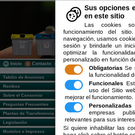
Sus opciones e
en este sitio
Las cookies so
funcionamiento del siti
navegación, usamos cookies
sesión y brindarle un inic
optimizar la funcionalid
personalizado en función de
Inicio
Contacto
Localización
Quién Somos
Obligatorias
Se r
la funcionalidad de
Usted se encuentra aquí:
Inicio
/
/
Frecue
Tablón de Anuncios
Funcionales
Esta
Recibos
Escuchar
uso del Sitio w
FRECUENCIAS DE RECOGIDA
Sobre el Consorcio
mejorar el funcionamiento.
Recogida de fracción resto o Todo Un
Preguntas Frecuentes
Personalizadas
E
Recogida de envases:
2 veces / seman
empresas publi
Plantas de Transferencia
Recogida de vidrio:
quincenal.
relevantes para sus intere
Legislación
Si quiere inhabilitar las c
Recogida de enseres:
quincenal (calen
Modelos e Impresos
haga click sobre el botón c