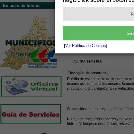
Recogida de papel/cartón:
semanal
Enlaces de Interés
Recogida de papel/cartón puerta a pue
R
Lavado contenedores:
FRACCIÓN RESTO O TODO UNO: quincenal 
Gua
ENVASES: trimestral.
[Ver Política de Cookies]
PAPEL/CARTÓN: semestral.
VIDRIO: semestral.
Recogida de enseres:
El éxito de este servicio de frecuencia 
usuario que deposite los enseres la noch
circulación de los viandantes o vehículo
Se consideran enseres; muebles del interior
No son considerados enseres y no se reti
bidé.... Ni tampoco neumáticos, restos de 