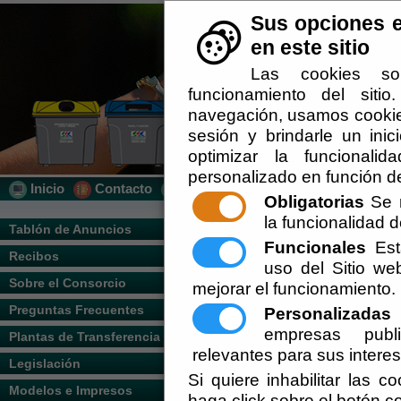
Sus opciones e
en este sitio
Las cookies so
funcionamiento del siti
navegación, usamos cookies
sesión y brindarle un inic
optimizar la funcionalid
personalizado en función de
Inicio
Contacto
Localización
Quién Somos
Obligatorias
Se r
la funcionalidad de
Usted se encuentra aquí:
Inicio
/
/
Recicla
Tablón de Anuncios
Funcionales
Esta
Recibos
Escuchar
uso del Sitio w
Sobre el Consorcio
mejorar el funcionamiento.
Preguntas Frecuentes
Personalizadas
E
empresas publi
Plantas de Transferencia
El equipo del IES A
relevantes para sus intere
Legislación
Reciclaje, organiz
Si quiere inhabilitar las c
Modelos e Impresos
haga click sobre el botón c