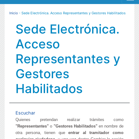
MENÚ RESPONSIVE
Inicio
- Sede Electrónica. Acceso Representantes y Gestores Habilitados
Sede Electrónica.
Acceso
Representantes y
Gestores
Habilitados
Escuchar
Quienes pretendan realizar trámites como
"Representantes"
o
"Gestores Habilitados"
en nombre de
otra persona, tienen que
entrar al tramitador como