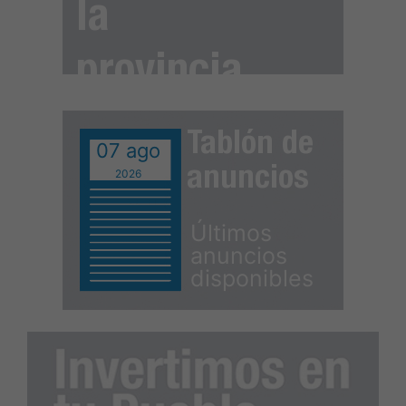
la
provincia
Tablón de
07 ago
anuncios
2026
Últimos
anuncios
disponibles