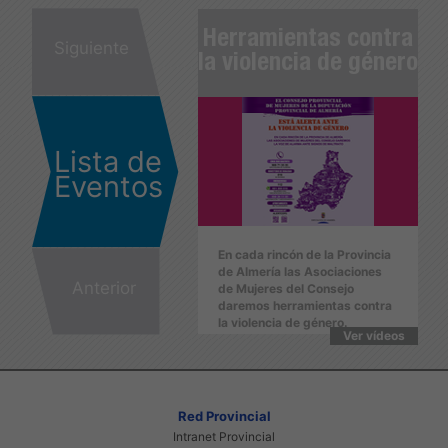
erramientas contra
Herramientas contra
He
Siguiente
 violencia de género
la violencia de género
la
Lista de
Eventos
En cada rincón de la Provincia
En cada rincón de la Provincia
E
de Almería las Asociaciones
de Almería las Asociaciones
d
Anterior
de Mujeres del Consejo
de Mujeres del Consejo
d
daremos herramientas contra
daremos herramientas contra
d
la violencia de género.
la violencia de género.
l
Ver vídeos
Ver vídeos
Red Provincial
Intranet Provincial