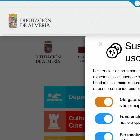
×
Su
uso
Las cookies son importa
experiencia de navegaci
brindarle un inicio segur
ofrecerle contenido perso
Deportes
Obligatori
sitio princip
Funcional
Cultura y
manera que
Cine
Personali