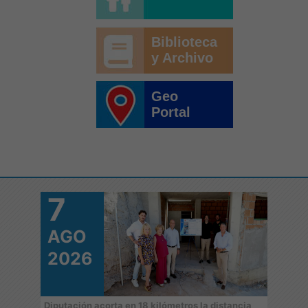
Biblioteca
y Archivo
Geo
Portal
7
7
AGO
A
2026
2
 de
Diputación acorta en 18 kilómetros la distancia
‘Juga