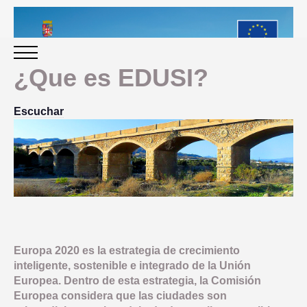
¿Que es EDUSI?
INICIO
Escuchar
PERIODO 2014-2020
PROGRAMACIÓN
GESTIÓN Y SEGUIMIENTO
Europa 2020 es la estrategia de crecimiento
PRESENTACION
inteligente, sostenible e integrado de la Unión
EVALUACIÓN
Europea. Dentro de esta estrategia, la Comisión
PLAN IMPLEMENTACIÓN
Europea considera que las ciudades son
OBJETIVOS