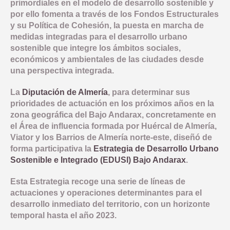
primordiales en el modelo de desarrollo sostenible y
COMUNICACIÓN
OBJETIVO TEMATICO 2
NORMATIVA
por ello fomenta a través de los Fondos Estructurales
INDICADORES PRODUCTIVIDAD
y su Política de Cohesión, la puesta en marcha de
INDICADORES DE COMUNICACION
OBJETIVO TEMATICO 4
DOCUMENTACIÓN
COMPROMISO ANTIFRAUDE
medidas integradas para el desarrollo urbano
INDICADORES RESULTADO
sostenible que integre los ámbitos sociales,
LINEA 2: INFRAESTRUCTURA Y FOMENTO DE LA MOVILIDAD 
NOTICIAS
OBJETIVO TEMATICO 6
CONVOCATORIAS
económicos y ambientales de las ciudades desde
DECLARACIÓN INSTITUCIONAL ANTIFRAUDE
una perspectiva integrada.
LINEA 3: ACCIONES PARA MEJORAR LA EFICIENCIA ENERGE
LINEA 4: REHABILITACION Y PUESTA EN VALOR DEL PATRIM
BUENAS PRÁCTICAS
OBJETIVO TEMATICO 9
CÓDIGO DE CONDUCTA
La
Diputación de Almería
, para determinar sus
LINEA 5: REGENERACION DE AREAS DEGRADADAS, ZONAS 
CONTACTO
OBJETIVO TEMATICO 99
prioridades de actuación en los próximos años en la
COMISIÓN AUTOEVALUACIÓN DEL RIESGO
LINEA 7: GESTION EDUSI
zona geográfica del Bajo Andarax, concretamente en
Aviso Legal
Accesibilidad
Mapa web
Privacidad
Cookies
Contacto
CANAL DE DENUNCIAS
el Área de influencia formada por Huércal de Almería,
LINEA 8: COMUNICACION EDUSI
Viator y los Barrios de Almería norte-este, diseñó de
forma participativa la
Estrategia de Desarrollo Urbano
Sostenible e Integrado (EDUSI) Bajo Andarax
.
Esta Estrategia recoge una serie de líneas de
actuaciones y operaciones determinantes para el
desarrollo inmediato del territorio, con un horizonte
temporal hasta el año 2023.