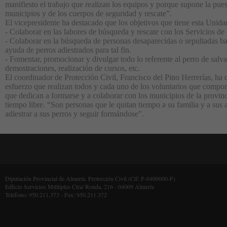
manifiesto el trabajo que realizan los equipos y porque supone la pues
municipios y de los cuerpos de seguridad y rescate”.
El vicepresidente ha destacado que los objetivos que tiene esta Unidad
- Colaborar en las labores de búsqueda y rescate con los Servicios de
- Colaborar en la búsqueda de personas desaparecidas o sepultadas ba
ayuda de perros adiestrados para tal fin.
- Fomentar, promocionar y divulgar todo lo referente al perro de salv
demostraciones, realización de cursos, etc.
El coordinador de Protección Civil, Francisco del Pino Herrerías, ha 
esfuerzo que realizan todos y cada uno de los voluntarios que compon
que dedican a formarse y a colaborar con los municipios de la provin
tiempo libre. “Son personas que le quitan tiempo a su familia y a sus 
adiestrar a sus perros y seguir formándose”.
Diputación Provincial de Almería. Protección Civil (Cif: P-0400000-F)
Edficio Servicios Múltiples Ctra/ Ronda, 216 - 04009 Almería
Teléfono: 950.211.373 - Fax: 950.211.372