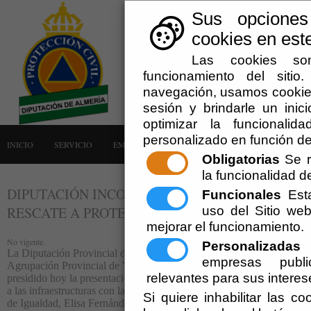
Sus opciones
cookies en este
Las cookies son
funcionamiento del siti
navegación, usamos cookies
sesión y brindarle un inici
optimizar la funcionalid
personalizado en función de
INICIO
SERVICIO
EMERGENCIAS
LA AGRUPACIÓN
AVISOS
Obligatorias
Se r
la funcionalidad del
DIPUTACIÓN INCORPORA LA UNIDAD CANINA
Funcionales
Esta
uso del Sitio w
RESCATE A PROTECCIÓN CIVIL
mejorar el funcionamiento.
No vigente.
Personalizadas
E
La Diputación Provincial de Almería ha incorporado la Unidad Canin
empresas publi
Agrupación Provincial de Voluntarios de Protección Civil. El vicepres
relevantes para sus interes
presidido hoy la presentación de este nuevo ‘escuadrón’ que se suma
a las infraestructuras con las que cuenta el Cuerpo Provincial. Media 
Si quiere inhabilitar las c
de Igualdad, Elisa Fernández; y representantes de la Guardia Civil y 