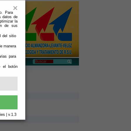
×
o. Para
s datos de
ptimizar la
ión de sus
 del sitio
 de manera
rias para
e el botón
es | v.1.3