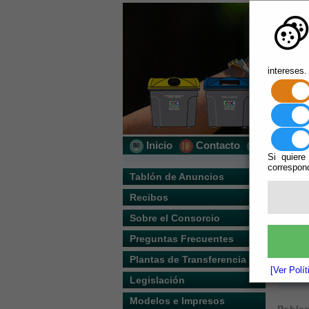
intereses.
Inicio
Contacto
Localizac
Si quiere
correspond
Usted s
Tablón de Anuncios
Recibos
Nombre
Sobre el Consorcio
Preguntas Frecuentes
Direcc
Plantas de Transferencia
[Ver Polí
Legislación
Modelos e Impresos