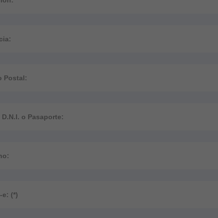
ión:
cia:
 Postal:
o D.N.I. o Pasaporte:
no:
e: (*)