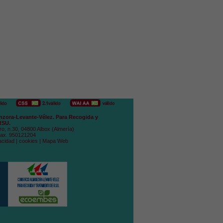
zora-Levante-Vélez. Para Recogida y
RSU.
ro, n.30, 04800 Albox (Almería)
Fax. 950121204
acidad
|
cookies
|
Mapa Web