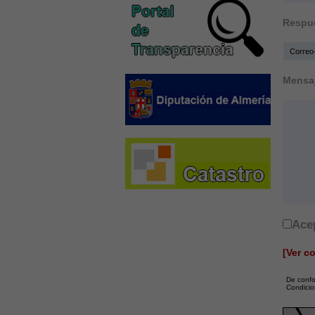
Respue
Mensaj
Acep
[Ver c
De confo
Condicio