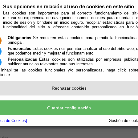
Sus opciones en relación al uso de cookies en este sitio
Las cookies son importantes para el correcto funcionamiento del siti
mejorar su experiencia de navegación, usamos cookies para recordar su
inicio de sesión y brindarle un inicio seguro, recopilar estadísticas para o
funcionalidad del sitio y ofrecerle contenido personalizado en func
Obligatorias
Se requieren estas cookies para permitir la funcionalidad
principal.
Funcionales
Estas cookies nos permiten analizar el uso del Sitio web,
que podamos medir y mejorar el funcionamiento.
Personalizadas
Estas cookies son utilizadas por empresas publicita
publicar anuncios relevantes para sus intereses.
ión
Quién Somos
 inhabilitar las cookies funcionales y/o personalizadas, haga click sobr
iente.
e encuentra aquí:
Inicio
/
/
Formulario de contacto
Rechazar cookies
 y apellidos: (*)
Guardar configuración
ión:
tica de Cookies]
Gestión de cooki