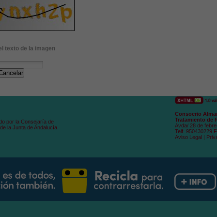
el texto de la imagen
Cancelar
Consocrio Alman
Tratamiento de 
do por la Consejaría de
Avda/ 28 de febre
de la Junta de Andalucía
Telf. 950430229 
Aviso Legal
|
Priv