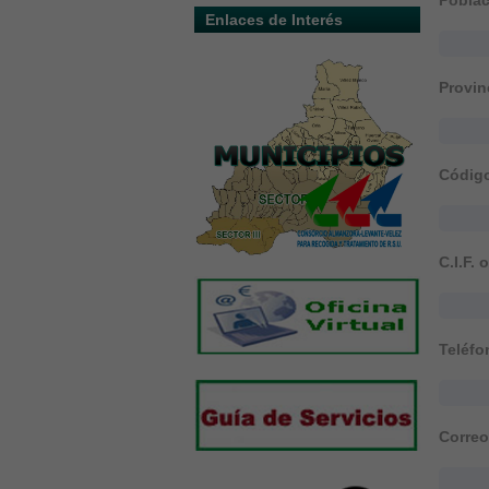
Poblac
Enlaces de Interés
Provin
Código
C.I.F. 
Teléfo
Correo-