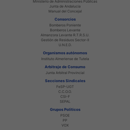
Ministerio de Administraciones Públicas
Junta de Andalucia
Manual del Concejal
Consorcios
Bomberos Poniente
Bomberos Levante
Almanzora Levante R.T.R.S.U.
Gestión de Residuos Sector-II
U.N.E.D.
Organismos autónomos
Instituto Almeriense de Tutela
Arbitraje de Consumo
Junta Arbitral Provincial
Secciones Sindicales
FeSP-UGT
C.C.O.O.
CSI-F
SEPAL
Grupos Políticos
PSOE
PP
VOX